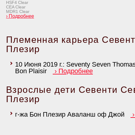
HSF4 Clear
CEA Clear
MDR1 Clear
›
Подробнее
Племенная карьера Севент
Плезир
10 Июня 2019 г.: Seventy Seven Thomas
Bon Plaisir
›
Подробнее
Взрослые дети Севенти Се
Плезир
г-жа Бон Плезир Аваланш оф Джой
›