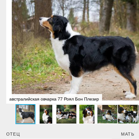
австралийская овчарка 77 Роял Бон Плезир
ОТЕЦ
МАТЬ