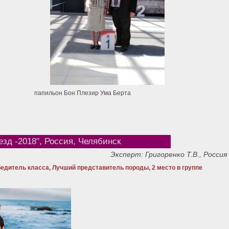
папильон Бон Плезир Ума Берта
зд -2018", Россия, Челябинск
Эксперт: Григоренко Т.В., Россия
едитель класса, Лучший представитель породы, 2 место в группе