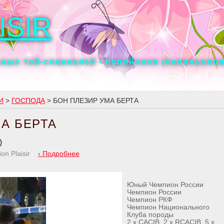
ISIR
ных той-спаниелей - папийонов (папильонов
И
>
ГОСПОДА
> БОН ПЛЕЗИР УМА БЕРТА
МА БЕРТА
)
Bon Plaisir
›
Подробнее
Юный Чемпион России
Чемпион России
Чемпион РКФ
Чемпион Национального
Клуба породы
2 x CACIB, 2 x RCACIB, 5 x