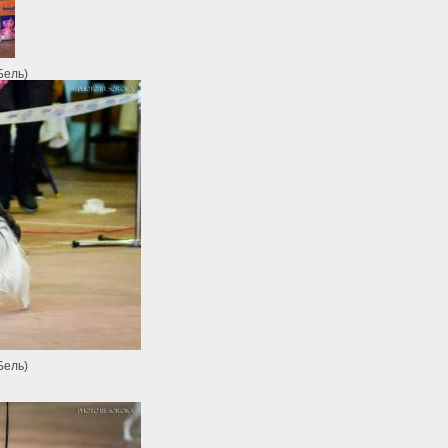
Бель)
Бель)