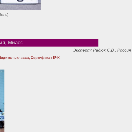
Бель)
ия, Миасс
Эксперт: Радюк С.В., Россия
бедитель класса, Сертификат КЧК