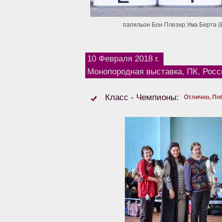
папильон Бон Плезир Ума Берта (
10 Февраля 2018 г.
Монопородная выставка, ПК, Росс
Класс - Чемпионы:
Отлично, По