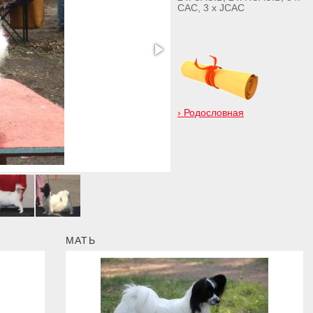
CAC, 3 x JCAC
›
Родословная
папильон Бон Плезир Ума Б
МАТЬ