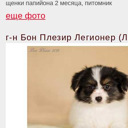
щенки папийона 2 месяца, питомник
еще фото
г-н Бон Плезир Легионер (Л