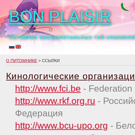
BON PLAISIR
Питомник континентальных той-спаниелей
О ПИТОМНИКЕ
> ССЫЛКИ
Кинологические организац
http://www.fci.be
- Federation 
http://www.rkf.org.ru
- Россий
Федерация
http://www.bcu-upo.org
- Бел